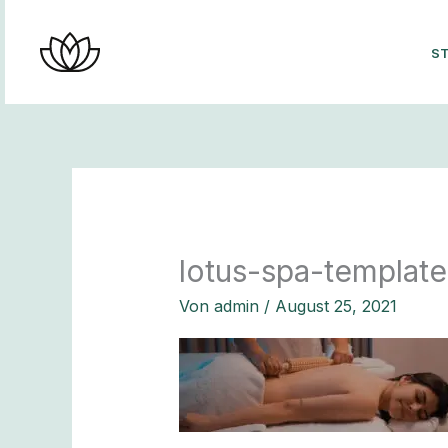
Zum
Inhalt
ST
springen
lotus-spa-templat
Von
admin
/
August 25, 2021