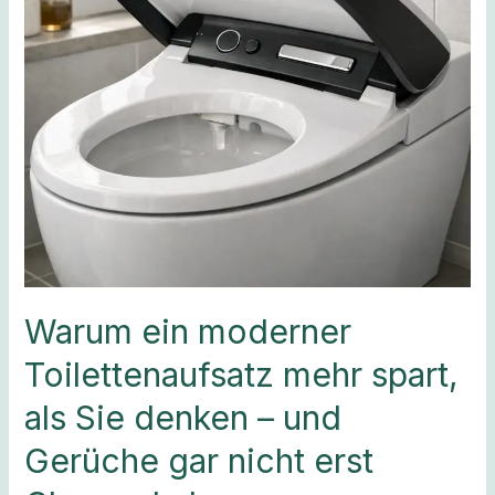
als
Sie
denken
–
und
Gerüche
gar
nicht
erst
Chance
haben
Warum ein moderner
Toilettenaufsatz mehr spart,
als Sie denken – und
Gerüche gar nicht erst