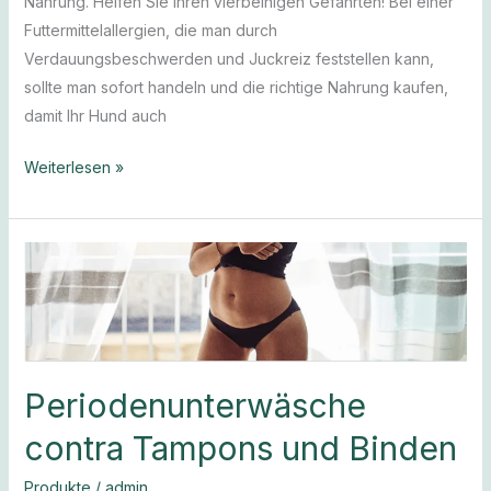
Nahrung. Helfen Sie Ihren vierbeinigen Gefährten! Bei einer
Futtermittelallergien, die man durch
Verdauungsbeschwerden und Juckreiz feststellen kann,
sollte man sofort handeln und die richtige Nahrung kaufen,
damit Ihr Hund auch
Weiterlesen »
Periodenunterwäsche
contra
Tampons
und
Binden
Periodenunterwäsche
contra Tampons und Binden
Produkte
/
admin