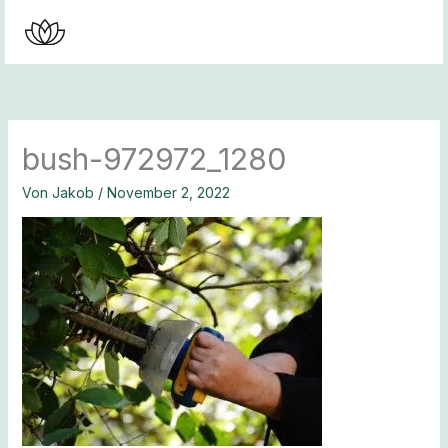
Zum
Inhalt
springen
bush-972972_1280
Von
Jakob
/
November 2, 2022